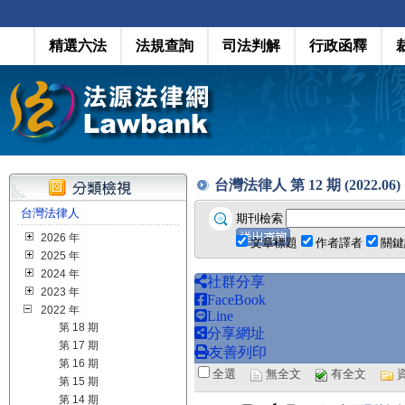
精選六法
法規查詢
司法判解
行政函釋
台灣法律人 第 12 期 (2022.06)
台灣法律人
期刊檢索
2026 年
文章標題
作者譯者
關鍵
2025 年
2024 年
社群分享
2023 年
FaceBook
2022 年
Line
第 18 期
分享網址
第 17 期
友善列印
第 16 期
全選
無全文
有全文
第 15 期
第 14 期