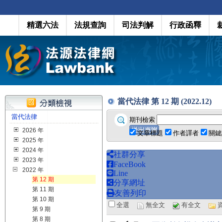
精選六法
法規查詢
司法判解
行政函釋
當代法律 第 12 期 (2022.12)
當代法律
期刊檢索
2026 年
文章標題
作者譯者
關鍵
2025 年
2024 年
社群分享
2023 年
FaceBook
2022 年
Line
第 12 期
分享網址
第 11 期
友善列印
第 10 期
全選
無全文
有全文
第 9 期
第 8 期