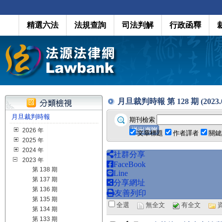
精選六法
法規查詢
司法判解
行政函釋
月旦裁判時報 第 128 期 (2023.0
月旦裁判時報
期刊檢索
2026 年
文章標題
作者譯者
關鍵
2025 年
2024 年
社群分享
2023 年
FaceBook
第 138 期
Line
第 137 期
分享網址
第 136 期
友善列印
第 135 期
全選
無全文
有全文
第 134 期
第 133 期