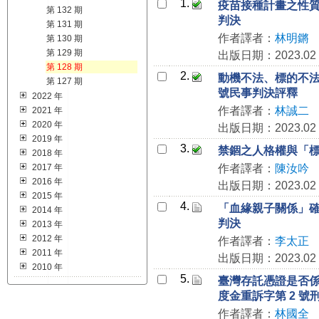
1.
疫苗接種計畫之性質與
第 132 期
判決
第 131 期
作者譯者：
林明鏘
第 130 期
第 129 期
出版日期：2023.02
第 128 期
2.
動機不法、標的不法與
第 127 期
號民事判決評釋
2022 年
作者譯者：
林誠二
2021 年
2020 年
出版日期：2023.02
2019 年
3.
禁錮之人格權與「標準
2018 年
2017 年
作者譯者：
陳汝吟
2016 年
出版日期：2023.02
2015 年
4.
「血緣親子關係」確認
2014 年
判決
2013 年
2012 年
作者譯者：
李太正
2011 年
出版日期：2023.02
2010 年
5.
臺灣存託憑證是否係
度金重訴字第 2 號
作者譯者：
林國全