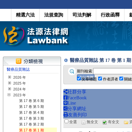
精選六法
法規查詢
司法判解
行政函釋
醫療品質雜誌 第 17 卷 第 1 期 (2
醫療品質雜誌
期刊檢索
2026 年
文章標題
作者譯者
關鍵
2025 年
2024 年
社群分享
2023 年
FaceBook
第 17 卷 第 6 期
Line
第 17 卷 第 5 期
分享網址
第 17 卷 第 4 期
友善列印
第 17 卷 第 3 期
全選
無全文
有全文
第 17 卷 第 2 期
第 17 卷 第 1 期