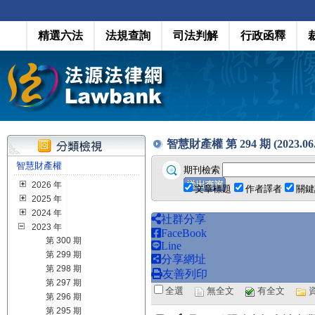
精選六法
法規查詢
司法判解
行政函釋
智慧財產權 第 294 期 (2023.06.
智慧財產權
期刊檢索
2026 年
文章標題
作者譯者
關鍵
2025 年
2024 年
社群分享
2023 年
FaceBook
第 300 期
Line
第 299 期
分享網址
第 298 期
友善列印
第 297 期
全選
無全文
有全文
第 296 期
第 295 期