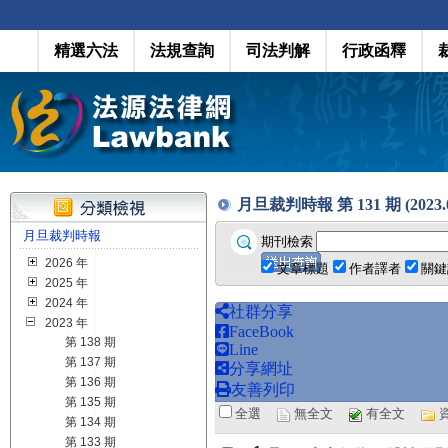
精選六法
法規查詢
司法判解
行政函釋
月旦裁判時報 第 131 期 (2023.0
月旦裁判時報
期刊檢索
2026 年
文章標題
作者譯者
關鍵
2025 年
2024 年
社群分享
2023 年
FaceBook
第 138 期
Line
第 137 期
分享網址
第 136 期
友善列印
第 135 期
全選
無全文
有全文
第 134 期
第 133 期