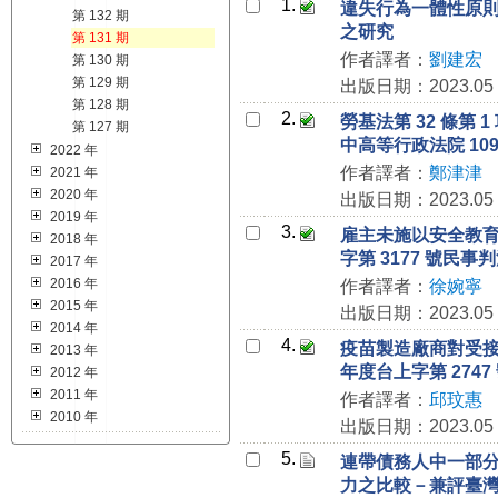
1.
違失行為一體性原則與
第 132 期
之研究
第 131 期
作者譯者：
劉建宏
第 130 期
第 129 期
出版日期：2023.05
第 128 期
2.
勞基法第 32 條
第 127 期
中高等行政法院 109
2022 年
作者譯者：
鄭津津
2021 年
2020 年
出版日期：2023.05
2019 年
3.
雇主未施以安全教育
2018 年
字第 3177 號民事
2017 年
2016 年
作者譯者：
徐婉寧
2015 年
出版日期：2023.05
2014 年
4.
疫苗製造廠商對受接
2013 年
年度台上字第 274
2012 年
2011 年
作者譯者：
邱玟惠
2010 年
出版日期：2023.05
5.
連帶債務人中一部
力之比較－兼評臺灣高