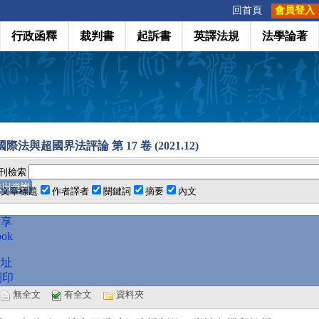
:::
回首頁
會員登入
行政函釋
裁判書
起訴書
英譯法規
法學論著
際法與超國界法評論 第 17 卷 (2021.12)
刊檢索
文章標題
作者譯者
關鍵詞
摘要
內文
分享
ook
網址
列印
選
無全文
有全文
資料夾