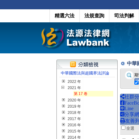
精選六法
法規查詢
司法判解
中華國
中華國際法與超國界法評論
期
2022 年
2021 年
第 17 卷
社群
2020 年
FaceB
2019 年
Line
2018 年
分享
2017 年
友善
2016 年
全
2015 年
2014 年