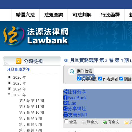
精選六法
法規查詢
司法判解
行政函釋
月旦實務選評 第 3 卷 第 4 期 (20
月旦實務選評
期刊檢索
2026 年
文章標題
作者譯者
關鍵
2025 年
2024 年
社群分享
2023 年
FaceBook
第 3 卷 第 12 期
Line
第 3 卷 第 11 期
分享網址
第 3 卷 第 10 期
友善列印
第 3 卷 第 9 期
全選
無全文
有全文
第 3 卷 第 8 期
第 3 卷 第 7 期