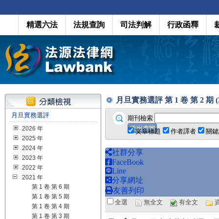
精選六法
法規查詢
司法判解
行政函釋
月旦實務選評 第 1 卷 第 2 期 (20
月旦實務選評
期刊檢索
2026 年
文章標題
作者譯者
關鍵
2025 年
2024 年
社群分享
2023 年
FaceBook
2022 年
Line
2021 年
分享網址
第 1 卷 第 6 期
友善列印
第 1 卷 第 5 期
全選
無全文
有全文
第 1 卷 第 4 期
第 1 卷 第 3 期