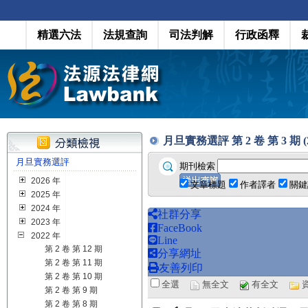
精選六法
法規查詢
司法判解
行政函釋
月旦實務選評 第 2 卷 第 3 期 (20
月旦實務選評
期刊檢索
2026 年
文章標題
作者譯者
關鍵
2025 年
2024 年
社群分享
2023 年
FaceBook
2022 年
Line
第 2 卷 第 12 期
分享網址
第 2 卷 第 11 期
友善列印
第 2 卷 第 10 期
全選
無全文
有全文
第 2 卷 第 9 期
第 2 卷 第 8 期