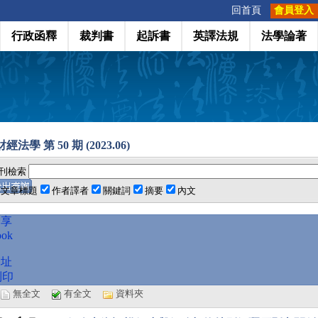
:::
回首頁
會員登入
行政函釋
裁判書
起訴書
英譯法規
法學論著
法學 第 50 期 (2023.06)
刊檢索
文章標題
作者譯者
關鍵詞
摘要
內文
分享
ook
網址
列印
選
無全文
有全文
資料夾