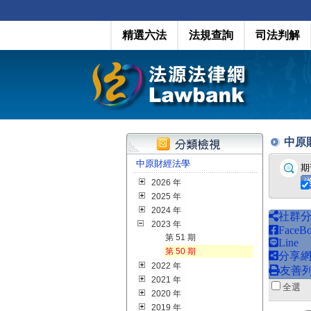
精選六法
法規查詢
司法判解
中原財經
中原財經法學
期
2026 年
2025 年
2024 年
社群
2023 年
FaceB
第 51 期
Line
第 50 期
分享
2022 年
友善
2021 年
全
2020 年
2019 年