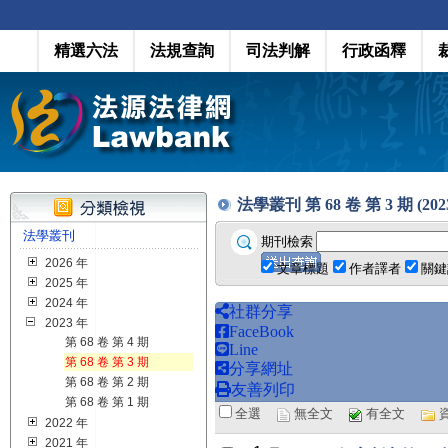
精選六法
法規查詢
司法判解
行政函釋
法學叢刊 第 68 卷 第 3 期 (2023
法學叢刊
期刊檢索
2026 年
文章標題
作者譯者
關鍵
2025 年
2024 年
社群分享
2023 年
FaceBook
第 68 卷 第 4 期
Line
第 68 卷 第 3 期
分享網址
第 68 卷 第 2 期
友善列印
第 68 卷 第 1 期
全選
無全文
有全文
2022 年
2021 年