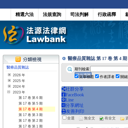
精選六法
法規查詢
司法判解
行政函釋
醫療品質雜誌 第 17 卷 第 4 期 (2
醫療品質雜誌
期刊檢索
2026 年
文章標題
作者譯者
關鍵
2025 年
2024 年
社群分享
2023 年
FaceBook
第 17 卷 第 6 期
Line
第 17 卷 第 5 期
分享網址
第 17 卷 第 4 期
友善列印
第 17 卷 第 3 期
全選
無全文
有全文
第 17 卷 第 2 期
第 17 卷 第 1 期