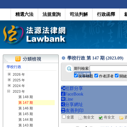
精選六法
法規查詢
司法判解
行政函釋
學校行政 第 147 期 (2023.09)
學校行政
期刊檢索
2026 年
文章標題
作者譯者
關鍵
2025 年
2024 年
社群分享
2023 年
FaceBook
第 148 期
Line
第 147 期
分享網址
第 146 期
友善列印
第 145 期
全選
無全文
有全文
第 144 期
第 143 期