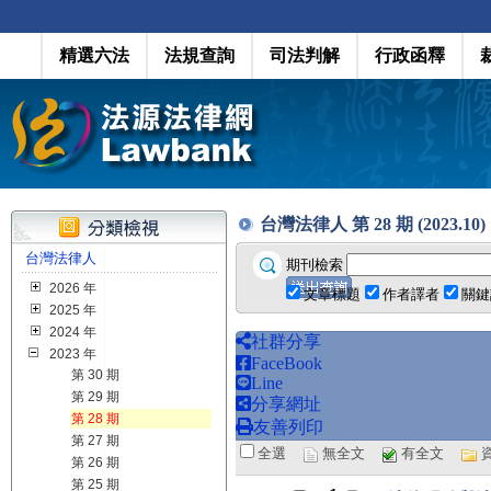
精選六法
法規查詢
司法判解
行政函釋
台灣法律人 第 28 期 (2023.10)
台灣法律人
期刊檢索
2026 年
文章標題
作者譯者
關鍵
2025 年
2024 年
社群分享
2023 年
FaceBook
第 30 期
Line
第 29 期
分享網址
第 28 期
友善列印
第 27 期
全選
無全文
有全文
第 26 期
第 25 期