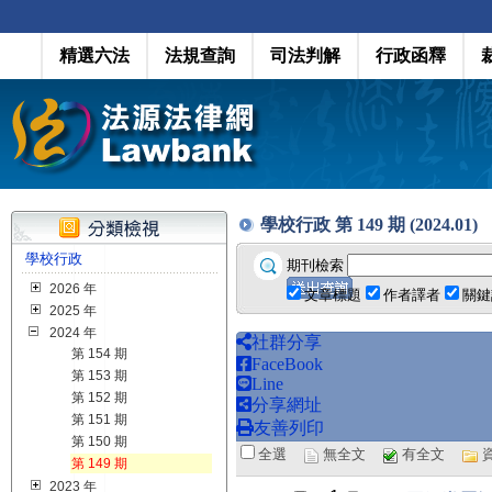
精選六法
法規查詢
司法判解
行政函釋
學校行政 第 149 期 (2024.01)
學校行政
期刊檢索
2026 年
文章標題
作者譯者
關鍵
2025 年
2024 年
社群分享
第 154 期
FaceBook
第 153 期
Line
第 152 期
分享網址
第 151 期
友善列印
第 150 期
全選
無全文
有全文
第 149 期
2023 年