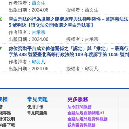
作者譯者：
蕭文生
出版日期：2024.06
授權者：蕭文生
空白刑法的行為規範之建構原理與法律明確性－兼評憲法法庭 
5 號判決【證交法公開收購之空白刑法案】
作者譯者：
古承宗
出版日期：2024.06
授權者：古承宗
數位勞動平台成立僱傭關係之「認定」與「推定」－最高行政法
字第 488 號暨臺北高等行政法院 109 年度訴字第 1046 號
作者譯者：
邱羽凡
出版日期：2024.06
授權者：邱羽凡
授權
常見問題
更多服務
著
使用手冊
法令訂閱服務
權專區
常見問題集
金融法規自動關連AI
計算說明
金融法遵外規資料服務
約書下載
裁判書資料服務