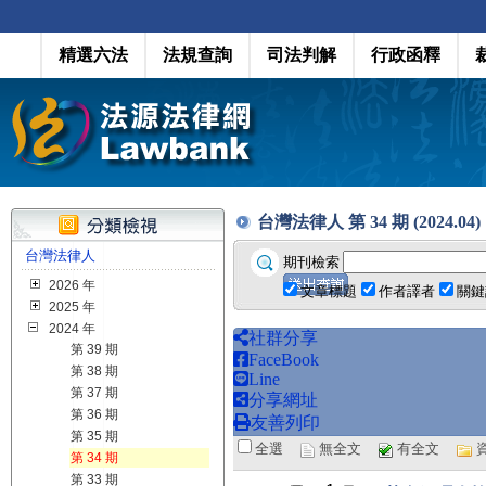
精選六法
法規查詢
司法判解
行政函釋
台灣法律人 第 34 期 (2024.04)
台灣法律人
期刊檢索
2026 年
文章標題
作者譯者
關鍵
2025 年
2024 年
社群分享
第 39 期
FaceBook
第 38 期
Line
第 37 期
分享網址
第 36 期
友善列印
第 35 期
全選
無全文
有全文
第 34 期
第 33 期