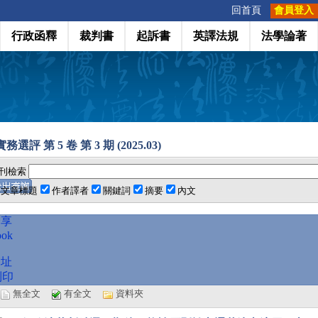
:::
回首頁
會員登入
行政函釋
裁判書
起訴書
英譯法規
法學論著
選評 第 5 卷 第 3 期 (2025.03)
刊檢索
文章標題
作者譯者
關鍵詞
摘要
內文
分享
ook
網址
列印
選
無全文
有全文
資料夾