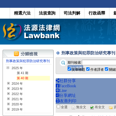
精選六法
法規查詢
司法判解
行政函釋
刑事政策與犯罪防治研究專刊 第 40
刑事政策與犯罪防治研究專刊
期刊檢索
2025 年
文章標題
作者譯者
關鍵
第 41 期
第 40 期
社群分享
2024 年
FaceBook
2023 年
Line
2022 年
分享網址
2021 年
友善列印
2020 年
全選
無全文
有全文
2019 年