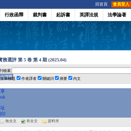
:::
回首頁
會員登入
行政函釋
裁判書
起訴書
英譯法規
法學論著
選評 第 5 卷 第 4 期 (2025.04)
刊檢索
文章標題
作者譯者
關鍵詞
摘要
內文
分享
ook
網址
列印
選
無全文
有全文
資料夾