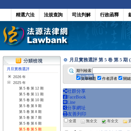
精選六法
法規查詢
司法判解
行政函釋
月旦實務選評 第 5 卷 第 5 期 (20
月旦實務選評
期刊檢索
2026 年
文章標題
作者譯者
關鍵
2025 年
第 5 卷 第 12 期
社群分享
第 5 卷 第 11 期
FaceBook
第 5 卷 第 10 期
Line
第 5 卷 第 9 期
分享網址
第 5 卷 第 8 期
友善列印
第 5 卷 第 7 期
全選
無全文
有全文
第 5 卷 第 6 期
第 5 卷 第 5 期