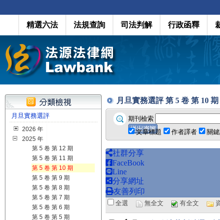
精選六法
法規查詢
司法判解
行政函釋
月旦實務選評 第 5 卷 第 10 期 (2
月旦實務選評
期刊檢索
2026 年
文章標題
作者譯者
關鍵
2025 年
第 5 卷 第 12 期
社群分享
第 5 卷 第 11 期
FaceBook
第 5 卷 第 10 期
Line
第 5 卷 第 9 期
分享網址
第 5 卷 第 8 期
友善列印
第 5 卷 第 7 期
全選
無全文
有全文
第 5 卷 第 6 期
第 5 卷 第 5 期