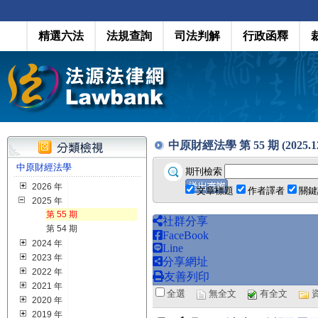
精選六法
法規查詢
司法判解
行政函釋
中原財經法學 第 55 期 (2025.1
中原財經法學
期刊檢索
2026 年
文章標題
作者譯者
關鍵
2025 年
第 55 期
社群分享
第 54 期
FaceBook
2024 年
Line
2023 年
分享網址
2022 年
友善列印
2021 年
全選
無全文
有全文
2020 年
2019 年