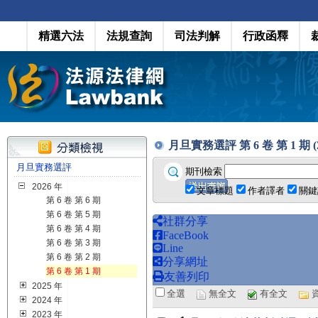
精選六法
法規查詢
司法判解
行政函釋
月旦實務選評 第 6 卷 第 1 期 (20
月旦實務選評
期刊檢索
2026 年
文章標題
作者譯者
關鍵
第 6 卷 第 6 期
第 6 卷 第 5 期
社群分享
第 6 卷 第 4 期
FaceBook
第 6 卷 第 3 期
Line
第 6 卷 第 2 期
分享網址
第 6 卷 第 1 期
友善列印
2025 年
全選
無全文
有全文
2024 年
2023 年