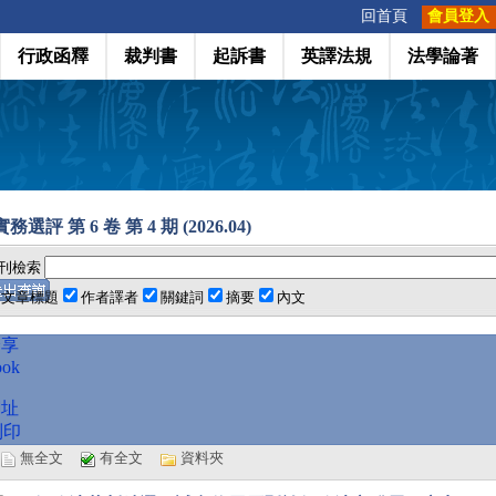
:::
回首頁
會員登入
行政函釋
裁判書
起訴書
英譯法規
法學論著
選評 第 6 卷 第 4 期 (2026.04)
刊檢索
文章標題
作者譯者
關鍵詞
摘要
內文
分享
ook
網址
列印
選
無全文
有全文
資料夾