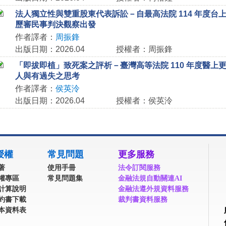
法人獨立性與雙重股東代表訴訟－自最高法院 114 年度台上字
歷審民事判決觀察出發
作者譯者：
周振鋒
出版日期：2026.04
授權者：周振鋒
「即拔即植」致死案之評析－臺灣高等法院 110 年度醫上更
人與有過失之思考
作者譯者：
侯英泠
出版日期：2026.04
授權者：侯英泠
授權
常見問題
更多服務
著
使用手冊
法令訂閱服務
權專區
常見問題集
金融法規自動關連AI
計算說明
金融法遵外規資料服務
約書下載
裁判書資料服務
本資料表