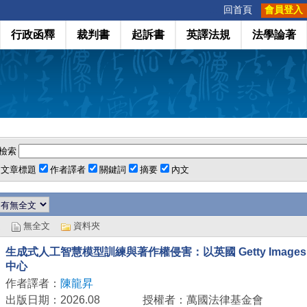
:::
回首頁
會員登入
行政函釋
裁判書
起訴書
英譯法規
法學論著
檢索
文章標題
作者譯者
關鍵詞
摘要
內文
文
無全文
資料夾
生成式人工智慧模型訓練與著作權侵害：以英國 Getty Images
中心
作者譯者：
陳龍昇
出版日期：2026.08
授權者：萬國法律基金會