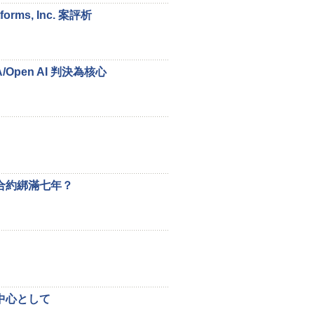
rms, Inc. 案評析
pen AI 判決為核心
合約綁滿七年？
中心として