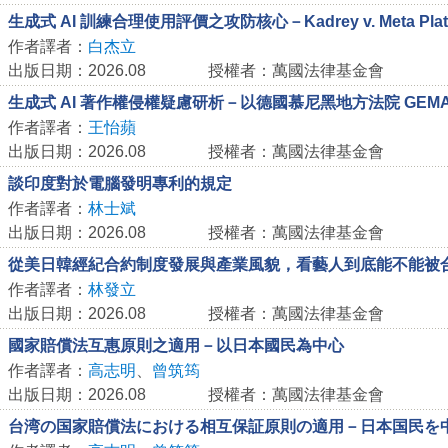
生成式 AI 訓練合理使用評價之攻防核心－Kadrey v. Meta Platfo
作者譯者：
白杰立
出版日期：2026.08
授權者：萬國法律基金會
生成式 AI 著作權侵權疑慮研析－以德國慕尼黑地方法院 GEMA/O
作者譯者：
王怡蘋
出版日期：2026.08
授權者：萬國法律基金會
談印度對於電腦發明專利的規定
作者譯者：
林士斌
出版日期：2026.08
授權者：萬國法律基金會
從美日韓經紀合約制度發展與產業風貌，看藝人到底能不能被
作者譯者：
林發立
出版日期：2026.08
授權者：萬國法律基金會
國家賠償法互惠原則之適用－以日本國民為中心
作者譯者：
高志明
、
曾筑筠
出版日期：2026.08
授權者：萬國法律基金會
台湾の国家賠償法における相互保証原則の適用－日本国民を