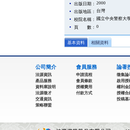
2000
出版日期：
台灣
出版地區：
國立中央警察大
校院名稱：
0
頁 數：
基本資料
相關資料
:::
公司簡介
會員服務
論著
法源資訊
申請流程
徵集論
產品服務
會員條款
啟用授
資料庫說明
授權費用
權利金
法源徵才
付款方式
授權合
交通資訊
投稿基
策略聯盟