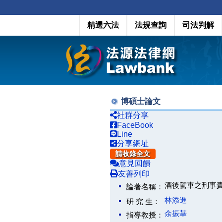
精選六法
法規查詢
司法判解
博碩士論文
社群分享
FaceBook
Line
分享網址
請收錄全文
意見回饋
友善列印
酒後駕車之刑事
論著名稱：
林添進
研 究 生：
余振華
指導教授：