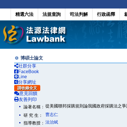
精選六法
法規查詢
司法判解
行政函釋
博碩士論文
社群分享
FaceBook
Line
分享網址
請收錄全文
意見回饋
友善列印
從美國聯邦採購規則論我國政府採購法之爭
論著名稱：
曹志仁
研 究 生：
法治斌
指導教授：