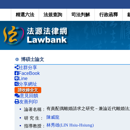
精選六法
法規查詢
司法判解
行政函釋
博碩士論文
社群分享
FaceBook
Line
分享網址
請收錄全文
意見回饋
友善列印
有責配偶離婚請求之研究－兼論近代離婚法
論著名稱：
陳威龍
研 究 生：
林秀雄(LIN Hsiu-Hsiung)
指導教授：