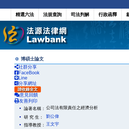
精選六法
法規查詢
司法判解
行政函釋
博碩士論文
社群分享
FaceBook
Line
分享網址
請收錄全文
意見回饋
友善列印
公司法有限責任之經濟分析
論著名稱：
劉公偉
研 究 生：
王文宇
指導教授：