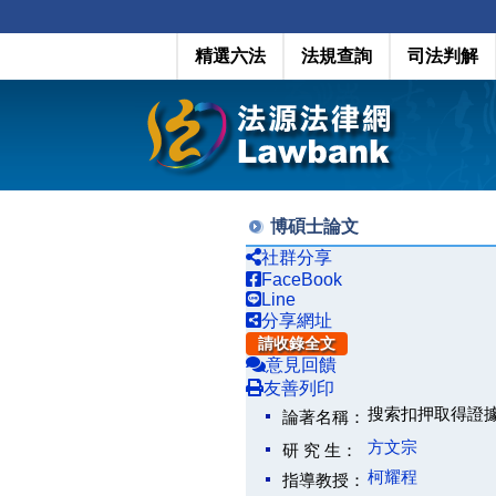
精選六法
法規查詢
司法判解
博碩士論文
社群分享
FaceBook
Line
分享網址
請收錄全文
意見回饋
友善列印
搜索扣押取得證
論著名稱：
方文宗
研 究 生：
柯耀程
指導教授：