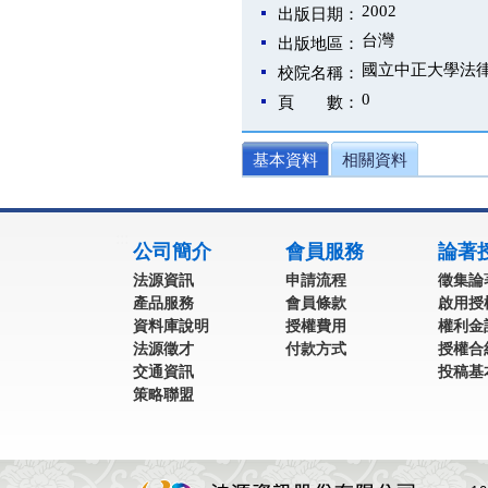
2002
出版日期：
台灣
出版地區：
國立中正大學法
校院名稱：
0
頁 數：
基本資料
相關資料
:::
公司簡介
會員服務
論著
法源資訊
申請流程
徵集論
產品服務
會員條款
啟用授
資料庫說明
授權費用
權利金
法源徵才
付款方式
授權合
交通資訊
投稿基
策略聯盟