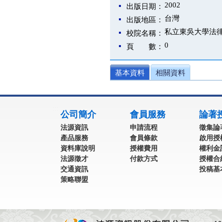
2002
出版日期：
台灣
出版地區：
私立東吳大學法
校院名稱：
0
頁 數：
基本資料
相關資料
:::
公司簡介
會員服務
論著
法源資訊
申請流程
徵集論
產品服務
會員條款
啟用授
資料庫說明
授權費用
權利金
法源徵才
付款方式
授權合
交通資訊
投稿基
策略聯盟