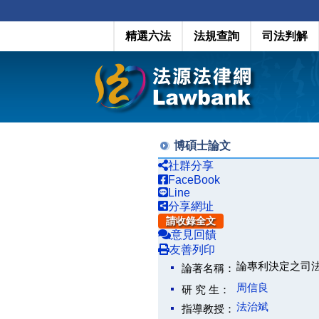
精選六法
法規查詢
司法判解
博碩士論文
社群分享
FaceBook
Line
分享網址
請收錄全文
意見回饋
友善列印
論專利決定之司
論著名稱：
周信良
研 究 生：
法治斌
指導教授：