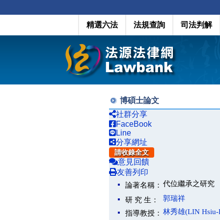
精選六法
法規查詢
司法判解
博碩士論文
社群分享
FaceBook
Line
分享網址
請收錄全文
意見回饋
友善列印
代位繼承之研究
論著名稱：
郭瑞祥
研 究 生：
林秀雄(LIN Hsiu-H
指導教授：