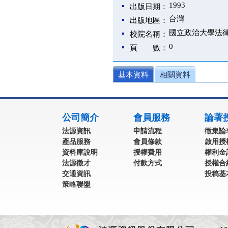
1993
出版日期：
台灣
出版地區：
國立政治大學法
校院名稱：
0
頁 數：
基本資料
相關資料
:::
公司簡介
會員服務
論著
法源資訊
申請流程
徵集論
產品服務
會員條款
啟用授
資料庫說明
授權費用
權利金
法源徵才
付款方式
授權合
交通資訊
投稿基
策略聯盟