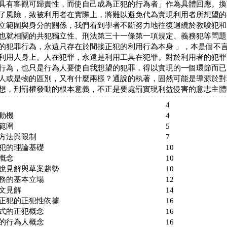
具有客觀可歸責性，而使自己成為正犯的行為者」作為具體回應。換
了風險，致被利用者在實際上，將難以避免代為實現利用者所想望的
立範圍與身分的關係，我們看到學者不斷努力地往復迴繞於教唆犯和
也就相關的共犯獨立性、刑法第三十一條第一項規定、義務犯等問題
的犯罪行為，永遠只存在於間接正犯的利用行為本身 」，本是個不
利用人身上。人在犯罪，永遠是利用工具在犯罪。對於利用者的犯罪
行為，也只是行為人要使自我想望的犯罪，得以實現的一個環節而已
人或是物的區別，又有什麼兩樣？通說的執著，固然可能是導源於對
想，刑罰權發動的根本意義，不正是要處罰實現利益侵害的意志主體
一章 緒論 4
節 研究動機 4
節 研究範圍 5
 研究方法與限制 7
 間接正犯的理論基礎 10
節 基本概念 10
 學說見解與草案趨勢 10
 實務的基本立場 12
項 本文見解 14
間接正犯的正犯性依據 16
 形式的正犯概念 16
制的行為人概念 16