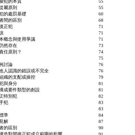
 教唆犯的本質 55
共犯從屬原則 55
唆犯的處罰基礎 60
 兩者間的區別 68
節 正犯後正犯 71
項 概說 71
 基本概念與使用爭議 71
支配仍然存在 73
違反責任原則？ 74
、小結 75
項 案例討論 76
他人認識的錯誤或不完全 76
用組織的支配或操控 79
 間接正犯與身分 81
特殊構成要件類型的創設 81
項 純正特別犯 82
項 己手犯 83
、概說 83
認定標準 84
本文見解 87
項 兩者的區別 90
為構造對間接正犯成立範圍的影響 91