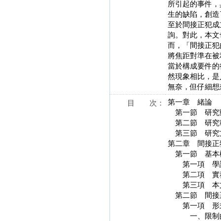
所引起的事件，
生的缺陷，創造
至於間接正犯成
詢。對此，本文
而，「間接正犯
將焦距對準在被
當於構成要件的
然現象相比，是
無奈，但仔細想
第
目 次：
第一
第二
第三節
第二章
第一
第一項
第二項
第三
第二節 
第一項
一、限