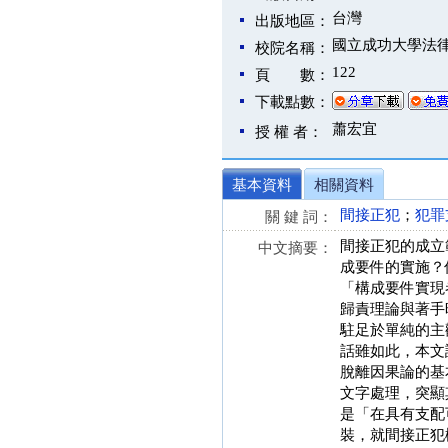
台灣
出版地區：
國立成功大學法
校院名稱：
122
頁 數：
下載點數：
蕭宏宜
授 權 者：
基本資料
相關資料
間接正犯
；
犯罪
關 鍵 詞：
間接正犯的成立
中文摘要：
成要件的實施？
「構成要件實現
歸責理論與著手
駐足於單純的主
話雖如此，本文
脫離因果論的基
文字處理，突顯
是「在具有支配
裝，就間接正犯