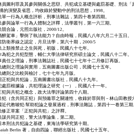
，公務員圖利罪及其參與關係之思辯、共犯成立基礎與處罰基礎、刑法
構的演變及省思，均收錄於變動中的刑法思想，1998。
，刑法單一行為人概念評析，刑事法雜誌，第四十卷第四期。
，刑法參與論單一行為人體制之評釋，法學叢刊，第一六三期。
法競合論，元照出版社，2000/12。
，「酒醉駕車」擊倒了執法能力？自由時報，民國八八年六月二十五日。
正當防衛界線之認定，月旦法學，第六十期，2000/5
，刑法上類推禁止之生與死，初版，民國八十七年。
，不作為犯之共犯型態，輔仁大學法律研究所碩士論文，民國八十二年。
，刑事責任之理論，刑事法雜誌社，民國七十七年十二月修訂再版。
，刑法總則之理論與實用，五南圖書出版公司，民國七十五年。
，刑法總則之比較與檢討，七十七年九月版。
，共同正犯與共犯論，五南圖書出版社，民國八十九年。
，共犯處罰根據論，共犯理論之研究（一），民國八十一年。
，論正犯與共犯之概念，政大法學評論第四十八期。
，論共犯（含共同正犯）與預備罪之關連性，收錄於罪與刑－林山田教
，我國近代教唆犯‧幫助犯論之發展過程，刑事法雜誌，第四十一卷第三期
，刑法修正草案「正犯與共犯」之評釋。
，論共謀共同正犯，警大法學論集，第二期。
譯，日本刑法共犯論之基礎，東海法學研究第十期。
Isaiah Berlin 著，自由四論，聯經出版社，民國七十五年。