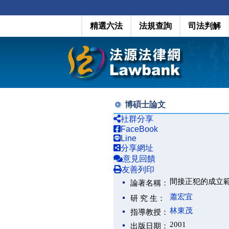
精選六法
法規查詢
司法判解
博碩士論文
社群分享
FaceBook
Line
分享網址
意見回饋
友善列印
間接正犯的成立
論著名稱：
蕭宏宜
研 究 生：
林東茂
指導教授：
2001
出版日期：