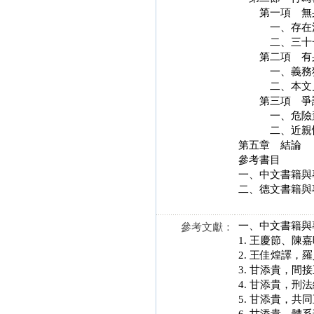
第一項 
一、
二、三十
第二項 
一、義務
二、
第三項
一、
二、
第五
參
一、中
二、德
一、中文書籍與
參考文獻：
1. 王慶節、陳嘉
2. 王佳煌譯
3. 甘添貴，
4. 甘添貴，
5. 甘添貴，