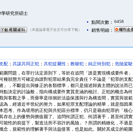
律學研究所碩士
6458
點閱次數：
（本篇論著電子全文可分章下載）
銷售明細：
支配
；
共謀共同正犯
；
共犯從屬性
；
教唆犯
；
純正特別犯
；
危險駕駛
範圍問題，在罪行法定原則下，等於在追問「誰是實現構成要件者」
何種狀態方可確定由誰對犯罪結果負完全責任？不論是「犯罪的支配
者」，不斷提出與修正的各類標準，都只是描述歸責主體的說法而已
時點決定的討論般，指向構成要件實質意涵的檢討。正犯的概念為何
觀與客觀之爭，而毋寧是徘徊於法益保護與行為構造間，實質與規範
認為，經過近半世紀的努力，如果犯罪支配理論的精華，就是指因果
本思考。作為堪用的正犯與共犯區分標準，仍只是藉由犯罪的「核心
其存在上的優勢與價值罷了。追問何謂正犯、何謂著手，甚至何謂實
可能性的前提下，製造法所不容許的風險」？所謂的精緻化，不過是
概念，規範性的理解著手與法益侵害，也是如此。關於其成立的範圍