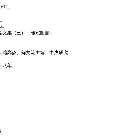
/11。
年。
5。
會論文集（三），桂冠圖書。
義，蕭高彥、蘇文流主編，中央研究
十八年。
。
義。