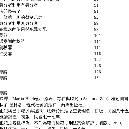
無身分者利用有身分者 91
存在法益侵害？ 91
一條第一項的擬制規定 92
有身分者利用無身分者 99
犯概念的使用與犯罪支配 99
本文見解 101
 爭議案例的檢視 111
危險駕駛罪 111
近親性交罪 116
章 結論 122
考書目 126
文書籍與專論 126
文書籍與專論 131
專論
映譯，Martin Heidegger原著，存在與時間（Sein und Zeit）
，羅貝多.溫格著，現代社會的法律，商周出版社。
間接正犯與己手犯的再認識，收錄於刑法之重要理念，初版，民國八十
刑法總論講義，初版，民國七十七年。
共同正犯之客觀行為、不作為犯與從犯，刑法案例解評，初版，1999。