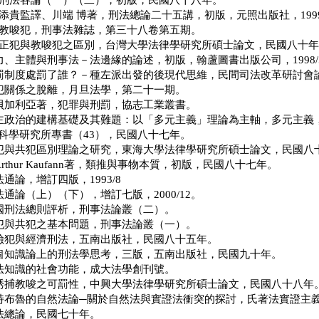
體系刑法各論（一）（二），初版，民國八十八年。
甘添貴監譯、川端 博著，刑法總論二十五講，初版，元照出版社，1999
泛論教唆犯，刑事法雜誌，第三十八卷第五期。
間接正犯與教唆犯之區別，台灣大學法律學研究所碩士論文，民國八十
權力、主體與刑事法－法邊緣的論述，初版，翰蘆圖書出版公司，1998/
，刑罰制度處罰了誰？－種左派出發的後現代思維，民間司法改革研討
，共犯關係之脫離，月旦法學，第二十一期。
譯，貝加利亞著，犯罪與刑罰，協志工業叢書。
，民主政治的建構基礎及其難題：以「多元主義」理論為主軸，多元主
科學研究所專書（43），民國八十七年。
，正犯與共犯區別理論之研究，東海大學法律學研究所碩士論文，民國八
Arthur Kaufann著，類推與事物本質，初版，民國八十七年。
法通論，增訂四版，1993/8
刑法通論（上）（下），增訂七版，2000/12。
，中國刑法總則評析，刑事法論叢（二）。
，正犯與共犯之基本問題，刑事法論叢（一）。
，危險犯與經濟刑法，五南出版社，民國八十五年。
，一個知識論上的刑法學思考，三版，五南出版社，民國九十年。
，刑法知識的社會功能，成大法學創刊號。
，論誘捕教唆之可罰性，中興大學法律學研究所碩士論文，民國八十八年
，賴特布魯的自然法論─關於自然法與實證法衝突的探討，氏著法實證主
刑法總論，民國七十年。