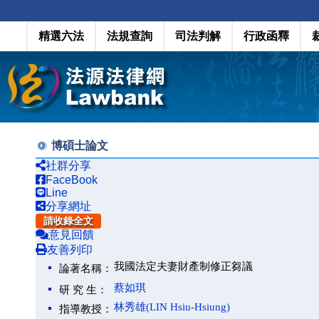
精選六法
法規查詢
司法判解
行政函釋
博碩士論文
社群分享
FaceBook
Line
分享網址
請收錄全文
意見回饋
友善列印
我國法定夫妻財產制修正芻議
論著名稱：
蔡如琪
研 究 生：
林秀雄(LIN Hsiu-Hsiung)
指導教授：