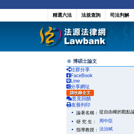
精選六法
法規查詢
司法判解
博碩士論文
社群分享
FaceBook
Line
分享網址
請收錄全文
意見回饋
友善列印
從自由權的觀點
論著名稱：
周中臣
研 究 生：
法治斌
指導教授：