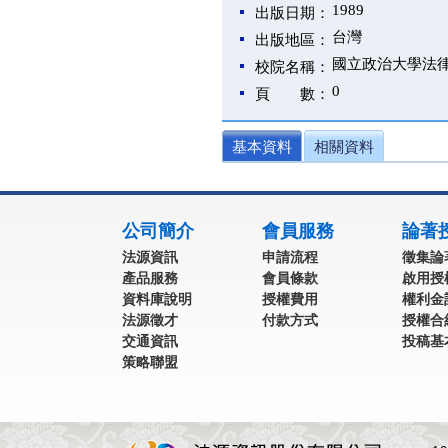
1989
出版日期：
台灣
出版地區：
國立政治大學法
校院名稱：
0
頁 數：
基本資料
相關資料
:::
公司簡介
會員服務
論著
法源資訊
申請流程
徵集論
產品服務
會員條款
啟用授
資料庫說明
授權費用
權利金
法源徵才
付款方式
授權合
交通資訊
投稿基
策略聯盟