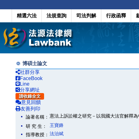
精選六法
法規查詢
司法判解
行政函釋
博碩士論文
社群分享
FaceBook
Line
分享網址
請收錄全文
意見回饋
友善列印
憲法上訴訟權之研究－以我國大法官解釋為
論著名稱：
王寶鋒
研 究 生：
法治斌
指導教授：