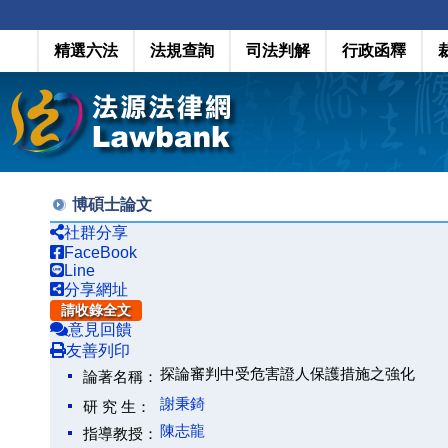
精選六法
法規查詢
司法判解
行政函釋
博碩士論文
社群分享
FaceBook
Line
分享網址
請收錄全文
意見回饋
友善列印
探論審判中受危害證人保護措施之強化
論著名稱：
謝秉錡
研 究 生：
陳志龍
指導教授：