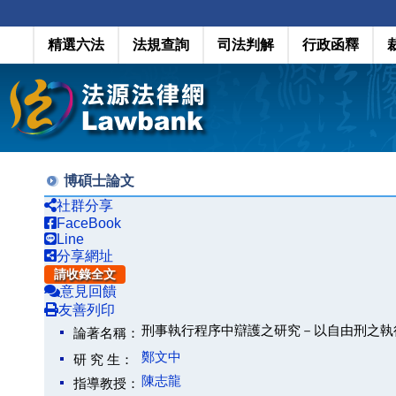
精選六法
法規查詢
司法判解
行政函釋
博碩士論文
社群分享
FaceBook
Line
分享網址
請收錄全文
意見回饋
友善列印
刑事執行程序中辯護之研究－以自由刑之執
論著名稱：
鄭文中
研 究 生：
陳志龍
指導教授：