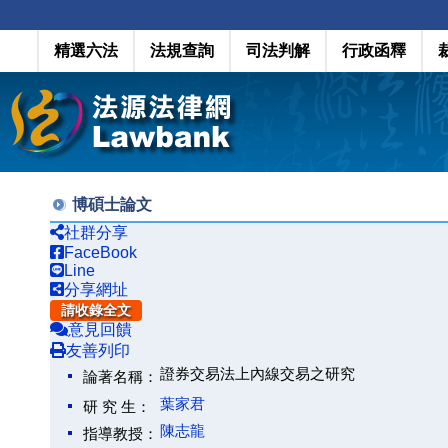
精選六法
法規查詢
司法判解
行政函釋
博碩士論文
社群分享
FaceBook
Line
分享網址
請收錄全文
意見回饋
友善列印
證券交易法上內線交易之研究
論著名稱：
葉家君
研 究 生：
陳志龍
指導教授：