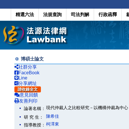
精選六法
法規查詢
司法判解
行政函釋
博碩士論文
社群分享
FaceBook
Line
分享網址
請收錄全文
意見回饋
友善列印
現代仲裁人之比較研究－以機構仲裁為中心
論著名稱：
陳希佳
研 究 生：
柯澤東
指導教授：