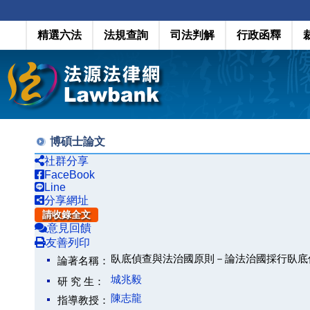
精選六法
法規查詢
司法判解
行政函釋
博碩士論文
社群分享
FaceBook
Line
分享網址
請收錄全文
意見回饋
友善列印
臥底偵查與法治國原則－論法治國採行臥底
論著名稱：
城兆毅
研 究 生：
陳志龍
指導教授：