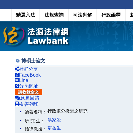
精選六法
法規查詢
司法判解
行政函釋
博碩士論文
社群分享
FaceBook
Line
分享網址
請收錄全文
意見回饋
友善列印
行政處分撤銷之研究
論著名稱：
洪家殷
研 究 生：
翁岳生
指導教授：