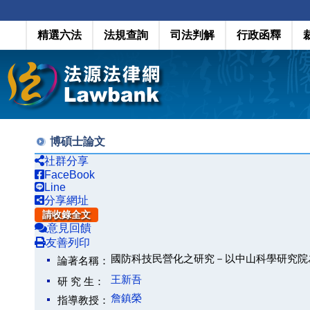
精選六法
法規查詢
司法判解
行政函釋
博碩士論文
社群分享
FaceBook
Line
分享網址
請收錄全文
意見回饋
友善列印
國防科技民營化之研究－以中山科學研究院
論著名稱：
王新吾
研 究 生：
詹鎮榮
指導教授：