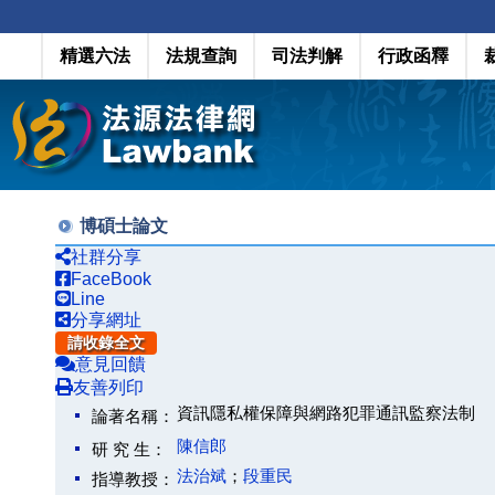
精選六法
法規查詢
司法判解
行政函釋
博碩士論文
社群分享
FaceBook
Line
分享網址
請收錄全文
意見回饋
友善列印
資訊隱私權保障與網路犯罪通訊監察法制
論著名稱：
陳信郎
研 究 生：
法治斌
；
段重民
指導教授：