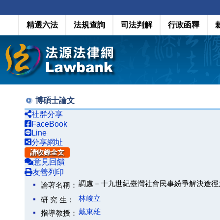
精選六法
法規查詢
司法判解
行政函釋
博碩士論文
社群分享
FaceBook
Line
分享網址
請收錄全文
意見回饋
友善列印
調處－十九世紀臺灣社會民事紛爭解決途徑
論著名稱：
林峻立
研 究 生：
戴東雄
指導教授：