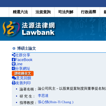
精選六法
法規查詢
司法判解
行政函釋
博碩士論文
社群分享
FaceBook
Line
分享網址
請收錄全文
意見回饋
友善列印
論公司民主－以股東提案制度與董事提名制
論著名稱：
李思達
研 究 生：
張心悌(Hsin-Ti Chang )
指導教授：