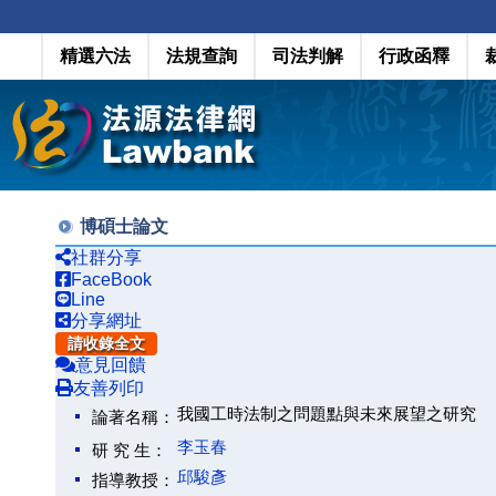
精選六法
法規查詢
司法判解
行政函釋
博碩士論文
社群分享
FaceBook
Line
分享網址
請收錄全文
意見回饋
友善列印
我國工時法制之問題點與未來展望之研究
論著名稱：
李玉春
研 究 生：
邱駿彥
指導教授：