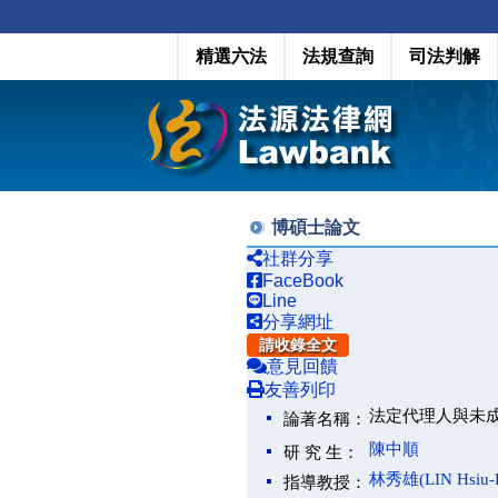
精選六法
法規查詢
司法判解
博碩士論文
社群分享
FaceBook
Line
分享網址
請收錄全文
意見回饋
友善列印
法定代理人與未
論著名稱：
陳中順
研 究 生：
林秀雄(LIN Hsiu-H
指導教授：