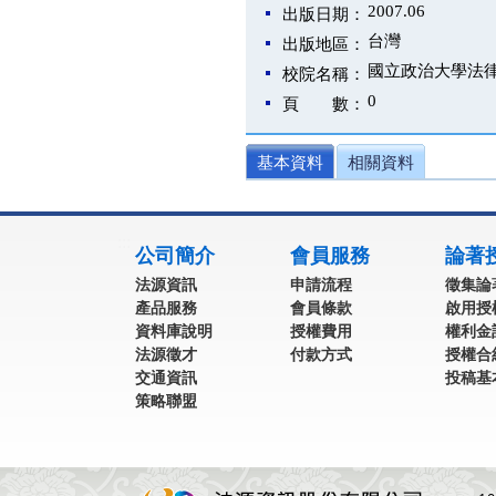
2007.06
出版日期：
台灣
出版地區：
國立政治大學法
校院名稱：
0
頁 數：
基本資料
相關資料
:::
公司簡介
會員服務
論著
法源資訊
申請流程
徵集論
產品服務
會員條款
啟用授
資料庫說明
授權費用
權利金
法源徵才
付款方式
授權合
交通資訊
投稿基
策略聯盟